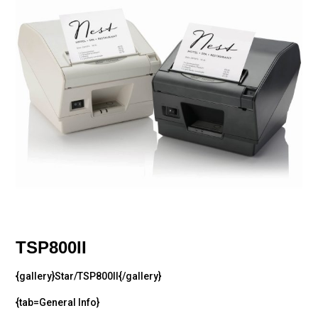
TSP800II
{gallery}Star/TSP800II{/gallery}
{tab=General Info}