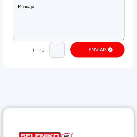
=
ENVIAR
1 + 13