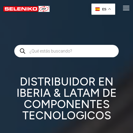
Reproductor
a
de
ES
vídeo
Búsqueda
de
productos
DISTRIBUIDOR EN
IBERIA & LATAM DE
COMPONENTES
TECNOLOGICOS