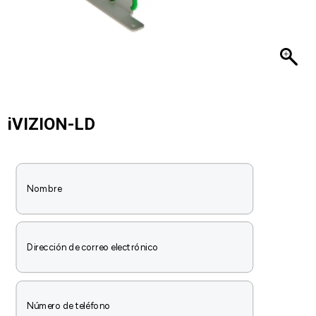
iVIZION-LD