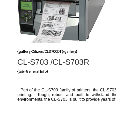
{gallery}Citizen/CLS700DT{/gallery}
CL-S703
/CL-S703R
{tab=General Info}
Part of the CL-S700 family of printers, the CL-S703
printing. Tough, robust and built to withstand th
environments, the CL-S703 is built to provide years of 