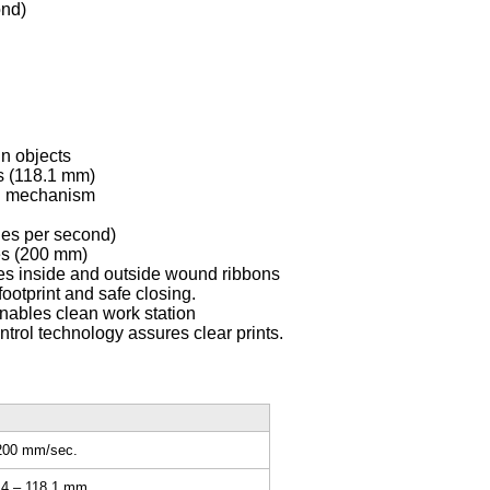
ond)
gn objects
es (118.1 mm)
al mechanism
ches per second)
hes (200 mm)
es inside and outside wound ribbons
ootprint and safe closing.
nables clean work station
rol technology assures clear prints.
200 mm/sec.
.4 – 118.1 mm.