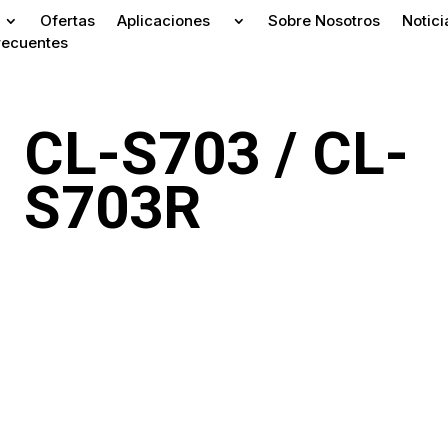
Ofertas
Aplicaciones
Sobre Nosotros
Notici
recuentes
CL-S703 / CL-
S703R