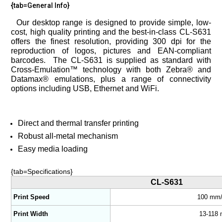
{tab=General Info}
Our desktop range is designed to provide simple, low-
cost, high quality printing and the best-in-class CL-S631
offers the finest resolution, providing 300 dpi for the
reproduction of logos, pictures and EAN-compliant
barcodes. The CL-S631 is supplied as standard with
Cross-Emulation™ technology with both Zebra® and
Datamax® emulations, plus a range of connectivity
options including USB, Ethernet and WiFi.
Direct and thermal transfer printing
Robust all-metal mechanism
Easy media loading
{tab=Specifications}
CL-S631
Print Speed
100 mm/
Print Width
13-118