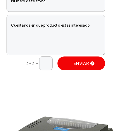
=
ENVIAR
2 + 2