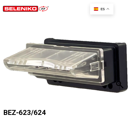
a
ES
BEZ-623/624